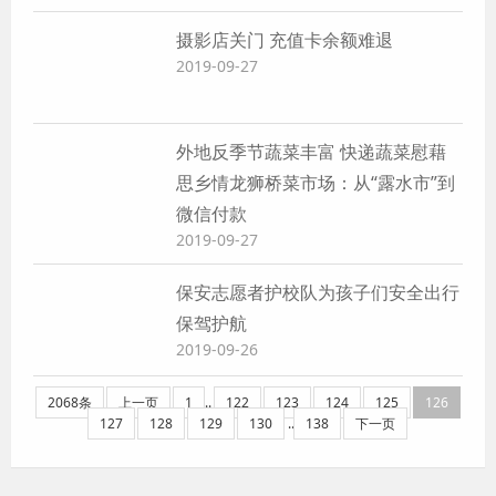
摄影店关门 充值卡余额难退
2019-09-27
外地反季节蔬菜丰富 快递蔬菜慰藉
思乡情龙狮桥菜市场：从“露水市”到
微信付款
2019-09-27
保安志愿者护校队为孩子们安全出行
保驾护航
2019-09-26
2068条
上一页
1
..
122
123
124
125
126
127
128
129
130
..
138
下一页