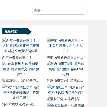
最新推荐
新年免费开运啦！！！大运新能源即将开启春节假期超长免费试驾体验
肿瘤病患者关注营养和不关注营养，差距太大了！
造车新势力10月销量巨变 蔚来回应交付量"脚踝斩"
胜利油田页岩油获战略突破 首批预测储量4.58亿吨
潮涌长三角·向东看|踩准光伏风口的义乌“商”路
“双11”购物狂欢节闪亮登场快递高峰来临，你准备好了吗？