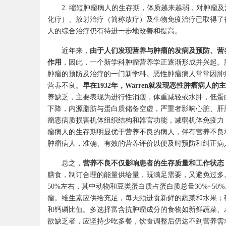
2.
缩短肿瘤病人的生存期，体质越来越弱，对肿瘤及
化疗）、放射治疗（简称放疗）及生物免疫治疗已取得了
人的综合治疗仍有待进一步地改善和提高。
近年来，
由于人们发现营养与肿瘤的发病及预防、营
作用
，因此，一个新学科肿瘤营养学正逐渐形成并兴起。肿瘤营养学
肿瘤的预防及治疗的一门新学科。恶性肿瘤病人常常因肿
营养不良。
早在1932年，Warren就发现恶性肿瘤病人
养缺乏，主要表现为进行性消瘦，体重减轻或水肿，低蛋
下降，内源脂肪与蛋白质储备空虚，严重者影响心脏、肝
瘤恶病质损害机体组织结构和器官功能，减弱机体免疫力
瘤病人的生存期明显优于营养不良的病人，伴有营养不良
肿瘤病人，准确、有效的营养评价以便及时预防和纠正病
总之，
营养不良不仅影响患者的生存质量和工作状态
膳食，制订合理的能量供给量，既满足需要，又避免过多。蛋
50%左右，其中动物和豆类蛋白质占蛋白质总量30%~5
瘤。维生素应供给充足，每天须进食新鲜的蔬菜和水果；
和钙磷比值。多选择富含抗肿瘤成分的食物如新鲜蔬菜、
欲缺乏者，应坚持少吃多餐，饮食调整后仍达不到营养需