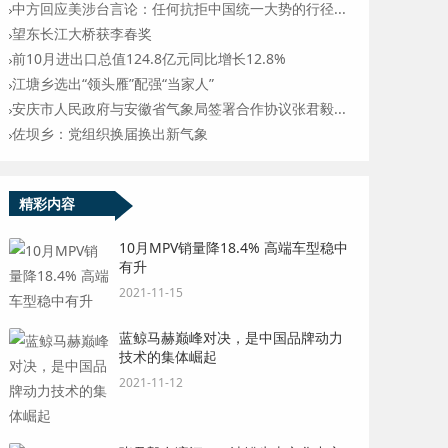
中方回应美涉台言论：任何抗拒中国统一大势的行径...
望东长江大桥获李春奖
前10月进出口总值124.8亿元同比增长12.8%
江塘乡选出“领头雁”配强“当家人”
安庆市人民政府与安徽省气象局签署合作协议张君毅...
佐坝乡：党组织换届换出新气象
精彩内容
10月MPV销量降18.4% 高端车型稳中
有升
2021-11-15
蓝鲸马赫巅峰对决，是中国品牌动力
技术的集体崛起
2021-11-12