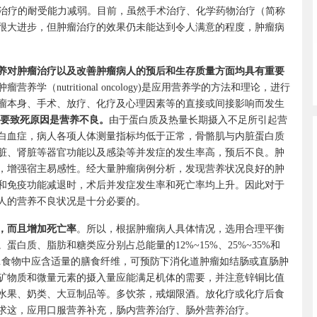
治疗的耐受能力减弱。目前，虽然手术治疗、化学药物治疗（简称
很大进步，但肿瘤治疗的效果仍未能达到令人满意的程度，肿瘤病
养对肿瘤治疗以及改善肿瘤病人的预后和生存质量方面均具有重要
（nutritional oncology)是应用营养学的方法和理论，进行
瘤本身、手术、放疗、化疗及心理因素等的直接或间接影响而发生
的主要致死原因是营养不良。
由于蛋白质及热量长期摄入不足所引起营
白血症，病人各项人体测量指标均低于正常，骨骼肌与内脏蛋白质
脏、肾脏等器官功能以及感染等并发症的发生率高，预后不良。肿
，增强宿主易感性。经大量肿瘤病例分析，发现营养状况良好的肿
和免疫功能减退时，术后并发症发生率和死亡率均上升。因此对于
人的营养不良状况是十分必要的。
，而且增加死亡率
。所以，根据肿瘤病人具体情况，选用合理平衡
白质、脂肪和糖类应分别占总能量的12%~15%、25%~35%和
0%.食物中应含适量的膳食纤维，可预防下消化道肿瘤如结肠或直肠肿
矿物质和微量元素的摄入量应能满足机体的需要，并注意锌铜比值
水果、奶类、大豆制品等。多饮茶，戒烟限酒。放化疗或化疗后食
求这，应用口服营养补充，肠内营养治疗、肠外营养治疗。