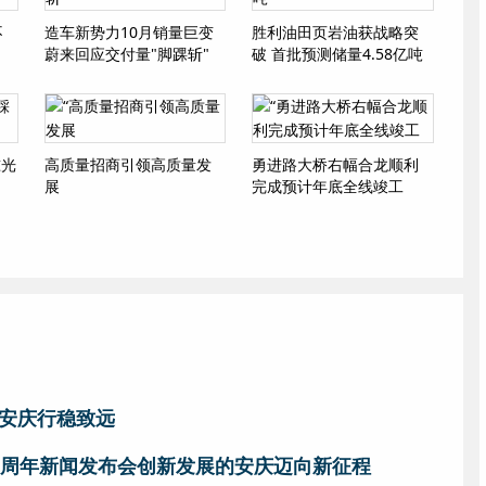
不
造车新势力10月销量巨变
胜利油田页岩油获战略突
！
蔚来回应交付量"脚踝斩"
破 首批预测储量4.58亿吨
准光
高质量招商引领高质量发
勇进路大桥右幅合龙顺利
展
完成预计年底全线竣工
安庆行稳致远
0周年新闻发布会创新发展的安庆迈向新征程