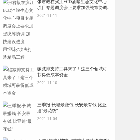
张君毅在滨江ECD油罐生态文化中心
项目专题调度会上要求加强统筹协调
加快建设进度 用“绣花”功夫打造精品
2021-11-11
工程
碳减排支持工具来了！这三个领域可
获得低成本资金
2021-11-10
三季报:长城最赚钱 长安最有钱 比亚
迪“最花钱”
2021-11-04