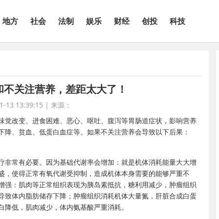
地方
社会
法制
娱乐
财经
创投
科技
和不关注营养，差距太大了！
13 13:39:15
|
来源：
味觉改变、进食困难、恶心、呕吐、腹泻等胃肠道症状，影响营养
下降、贫血、低蛋白血症等。如果不关注营养会导致以下后果：
疗非常有必要。因为基础代谢率会增加：就是机体消耗能量大大增
盛，使得正常有氧代谢受抑制，造成机体本身需要的能够严重不
增强：肌肉等正常组织表现为胰岛素抵抗，糖利用减少，肿瘤组织
导致体内脂肪储存下降；肿瘤组织消耗机体大量氮，肝脏合成白蛋
白降低，肌肉减少，体内氨基酸严重消耗。