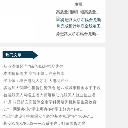
高质量招商引领高质量发展
勇进路大桥右幅合龙顺利完成预计年底全线竣工
热门文章
从点滴做起 与“绿色低碳生活”为伴
本周晴多雨少 空气干燥，注意补水
平山镇：培养电商人才 壮大电商产业
多地加大保障性租赁住房供给 超八成城市租金水平下跌
首届残疾人网络主播大赛落幕助力残疾人就业创业增...
11月12日起安庆暂停全市学科类培训机构招生及收费
让“一网通办”从“掌上可办”向“掌上好办”转变...
“三防”建设守护校园安全阵地基本实现“4个100%”...
长安欧尚X7PLUS——心系用户，打造国货之光