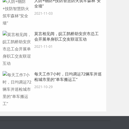
人防+物防+技防智慧防火筑牢森林“安
全墙”
2021-11-03
莫言相见阔，皖工鹊桥助安庆市总工
会开展单身职工交友联谊互动
2021-11-01
每天工作7小时，日均调运72辆车并巡
检城市里的“单车搬运工”
2021-10-29