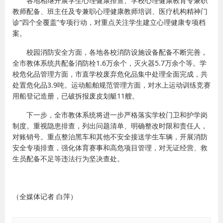
各地相继开展学生心理健康排查、学校心理健康教育专兼职
教师配备、班主任及专兼职心理健康教师培训、医疗机构精神门
诊“四个全覆盖”专项行动，对重点关注学生建立心理健康专项档
案。
校园消防安全方面，各地各校消防设施设备配备不断完善，
全市教体系统共配备消防栓1.6万余个，灭火器5.7万余个等。学
校危化品管理方面，市直学校废弃危化品集中处理全面完成，共
处置危化品3.9吨。运动船舶规范管理方面，对水上运动训练竞赛
用船登记造册，已破拆报废皮划艇11艘。
下一步，全市教体系统将进一步严格落实学校门卫和护学岗
制度。重视隐患排查，列出问题清单、明确整改时限和责任人，
对账销号。重点整治黑车和其他不安全接送学生车辆，开展消防
安全专项排查，强化体育赛事和高危项目管理，对无证经营、救
生员配备不足等违法行为坚决查处。
（全媒体记者 白萍）