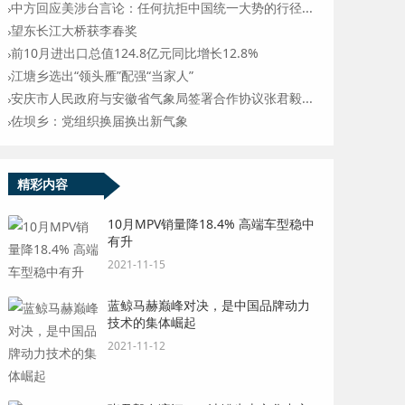
中方回应美涉台言论：任何抗拒中国统一大势的行径...
望东长江大桥获李春奖
前10月进出口总值124.8亿元同比增长12.8%
江塘乡选出“领头雁”配强“当家人”
安庆市人民政府与安徽省气象局签署合作协议张君毅...
佐坝乡：党组织换届换出新气象
精彩内容
10月MPV销量降18.4% 高端车型稳中
有升
2021-11-15
蓝鲸马赫巅峰对决，是中国品牌动力
技术的集体崛起
2021-11-12