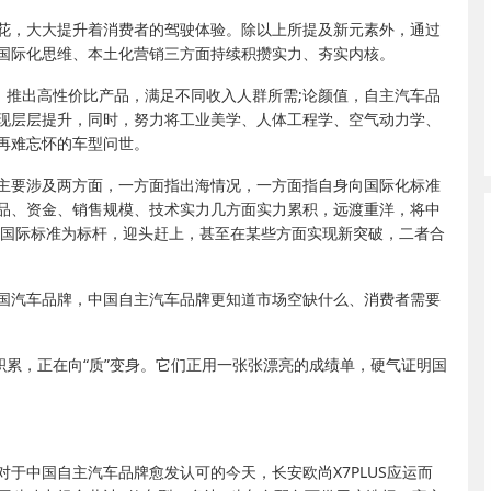
花，大大提升着消费者的驾驶体验。除以上所提及新元素外，通过
国际化思维、本土化营销三方面持续积攒实力、夯实内核。
，推出高性价比产品，满足不同收入人群所需;论颜值，自主汽车品
现层层提升，同时，努力将工业美学、人体工程学、空气动力学、
再难忘怀的车型问世。
主要涉及两方面，一方面指出海情况，一方面指自身向国际化标准
品、资金、销售规模、技术实力几方面实力累积，远渡重洋，将中
以国际标准为标杆，迎头赶上，甚至在某些方面实现新突破，二者合
国汽车品牌，中国自主汽车品牌更知道市场空缺什么、消费者需要
积累，正在向“质”变身。它们正用一张张漂亮的成绩单，硬气证明国
于中国自主汽车品牌愈发认可的今天，长安欧尚X7PLUS应运而