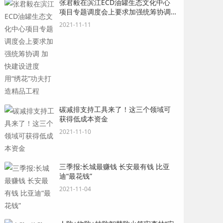
张君毅在滨江ECD油罐生态文化中心
项目专题调度会上要求加强统筹协调
加快建设进度 用“绣花”功夫打造精品
2021-11-11
工程
碳减排支持工具来了！这三个领域可
获得低成本资金
2021-11-10
三季报:长城最赚钱 长安最有钱 比亚
迪“最花钱”
2021-11-04