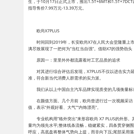
生，于10月17日正式上市，推出1.5T+6MT和1.5T
指导售价7.99万元-13.39万元。
欧尚X7PLUS
时间回到2019年，长安欧尚X7在人民大会堂隆重
漓尽致展现了一把何为“当红当自强”。借助X7的强势劲头，
原因一：里里外外都流露着对工艺品质的追求
对其进行综合评估后发现，X7PLUS不仅以进击实
准，符合新当代消费人群需求的实力派。
我们从以上中国自主汽车品牌实现质变的几项衡量标准来
在颜值方面。几个月前，欧尚曾进行过一次视频采访，
值，表示“外观好看、大气”“内饰漂亮”。
专业机构用“格外突出”来形容欧尚 X7 PLUS的外
量均为领先水平;整体线条流畅，稳健紧实，四条贯穿侧
呼应，高底盘将整体气势向上提，而非向下压;尾部采用