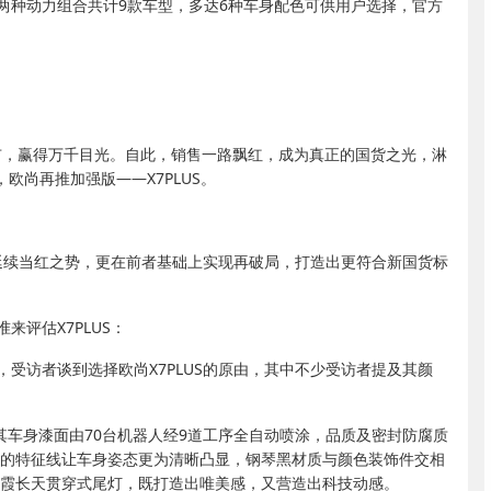
+7DCT两种动力组合共计9款车型，多达6种车身配色可供用户选择，官方
上市，赢得万千目光。自此，销售一路飘红，成为真正的国货之光，淋
欧尚再推加强版——X7PLUS。
力延续当红之势，更在前者基础上实现再破局，打造出更符合新国货标
评估X7PLUS：
受访者谈到选择欧尚X7PLUS的原由，其中不少受访者提及其颜
形。其车身漆面由70台机器人经9道工序全自动喷涂，品质及密封防腐质
围的特征线让车身姿态更为清晰凸显，钢琴黑材质与颜色装饰件交相
落霞长天贯穿式尾灯，既打造出唯美感，又营造出科技动感。