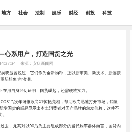
地方
社会
法制
娱乐
财经
创投
科技
S——心系用户，打造国货之光
4:37:34
|
来源：安庆新闻网
经作家吴晓波曾说过，它们作为全新物种，正以新审美、新技术、新连接
重新想象”的浪潮。
正在用自身经历证明，国货崛起，还需硬核实力。
COS1°;次年研推欧尚X7惊艳亮相，帮助欧尚迅速打开市场，销量
欧尚新增国货的崛起显示出本土消费者对国产品牌的愈发信赖，这并不
力。
成为过去，尤其对以90后为主要组成部分的当代购车群体而言，国货内