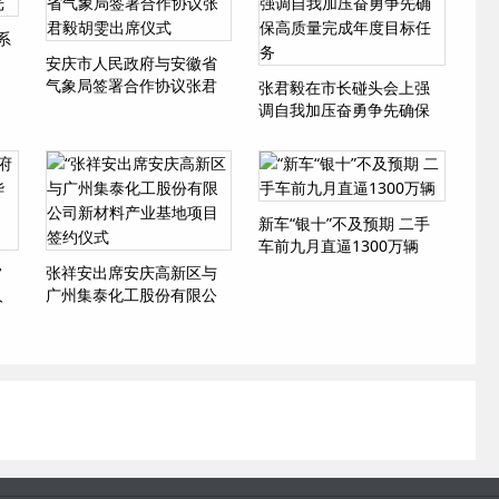
系
安庆市人民政府与安徽省
气象局签署合作协议张君
张君毅在市长碰头会上强
毅胡雯出席仪式
调自我加压奋勇争先确保
高质量完成年度目标任务
新车“银十”不及预期 二手
车前九月直逼1300万辆
常
张祥安出席安庆高新区与
人
广州集泰化工股份有限公
等
司新材料产业基地项目签
约仪式