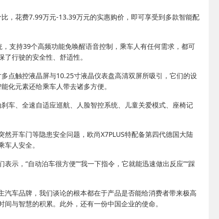
比，花费7.99万元-13.39万元的实惠购价，即可享受到多款智能配
控车机系统，支持39个高频功能免唤醒语音控制，乘车人有任何需求，都可
保了行驶的安全性、舒适性。
3寸多点触控液晶屏与10.25寸液晶仪表盘高清双屏所吸引，它们的设
的智能化元素还给乘车人带去诸多方便。
主动刹车、全速自适应巡航、人脸智控系统、儿童关爱模式、座椅记
然开车门等隐患安全问题，欧尚X7PLUS特配备第四代德国大陆
保乘车人安全。
表示，“自动泊车很方便”“我一下指令，它就能迅速做出反应”“踩
主汽车品牌，我们谈论的根本都在于产品是否能给消费者带来极高
时间与智慧的积累。此外，还有一份中国企业的使命。