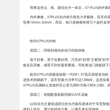
而将这些点、线、面结合为一体后，X7 PLUS的外
内外兼修，X7PLUS在内饰方面也力求极致，其车
型厚10mm-20mm，而且，每只座椅拥有两万个超纤皮
欧尚X7PLUS内饰
原因二：同级别领先的动力性能体验
面子好看，里子也要好用。汽车的“好用”主要指“好开”
板反应灵敏，感受不到丝毫笨重感，司机将油门踏板踩下
欧尚X7PLUS搭载蓝鲸新一代NE1.5T高压直喷
进技术的赋能下，该车型最大功率可达138kW。这意味
X7PLUS实测静止加速到百公里为用时为每小时8.23秒
原因三：智能配置刷新同级SUV天花板
以90后为主要组成部分的当代购车群体对于车型智能
做到人性化，通过科技的力量，让乘车者实现便捷。