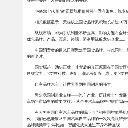
核是否够硬，才是他们择选的关键。
“Made in China”正摆脱廉价标签与固有形象，
相关数据显示，天猫线上国货品牌累积增长超过10万
纵观市场，华为手机销量不断走高，影响力遍布全球
优化品牌、产品、渠道、终端，跻身羽绒服龙头企业……
中国消费者的目光日渐聚焦于国货品牌。与此同时，
的新名片。
国货崛起，劲头正猛，其背后的真正原因在于国货硬
硬核实力，“强”在科技、创新、潮流等新兴元素，更“强
自主品牌汽车，让世界看到中国制造的强大
聚焦我国制造业支柱——汽车产业。历经数十年发展
车销售市场中的重要支柱;正从合资汽车品牌中切割市场
有人将中国自主汽车品牌的崛起与当初中国智能手机
夜，我们已然能够从中国汽车自主品牌的一次次亮眼转变
品牌频频牵手;再比如，智能化成果通过车身不断显现……