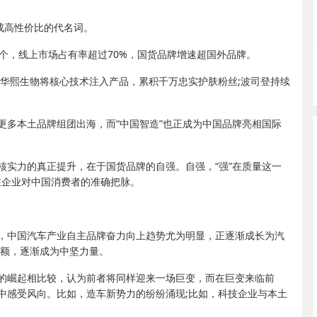
蜕变成高性价比的代名词。
个，线上市场占有率超过70%，国货品牌增速超国外品牌。
;华熙生物将核心技术注入产品，累积千万忠实护肤粉丝;波司登持续
更多本土品牌组团出海，而“中国智造”也正成为中国品牌亮相国际
核实力的真正提升，在于国货品牌的自强。自强，“强”在质量这一
”在企业对中国消费者的准确把脉。
，中国汽车产业自主品牌奋力向上趋势尤为明显，正逐渐成长为汽
份额，逐渐成为中坚力量。
的崛起相比较，认为前者将同样迎来一场巨变，而在巨变来临前
中感受风向。比如，造车新势力的纷纷涌现;比如，科技企业与本土