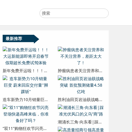
最新推荐
新年免费开运啦！！！大运新能源即将开启春节假期超长免费试驾体验
肿瘤病患者关注营养和不关注营养，差距太大了！
造车新势力10月销量巨变 蔚来回应交付量"脚踝斩"
胜利油田页岩油获战略突破 首批预测储量4.58亿吨
潮涌长三角·向东看|踩准光伏风口的义乌“商”路
“双11”购物狂欢节闪亮登场快递高峰来临，你准备好了吗？