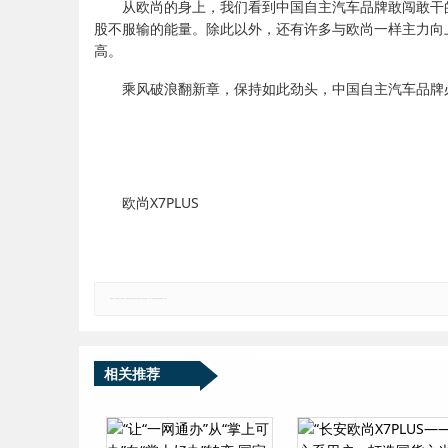
从欧尚的身上，我们看到中国自主汽车品牌敢闯敢干
股不服输的能量。除此以外，还有许多与欧尚一样主力向
高。
乘风破浪翻新章，保持如此劲头，中国自主汽车品牌
欧尚X7PLUS
郑重声明：本文版权归原作者所有，转载文章仅为传播更多信息之目的，如有侵权行为，请第一时间联系我们修改或删除，多谢。
相关推荐