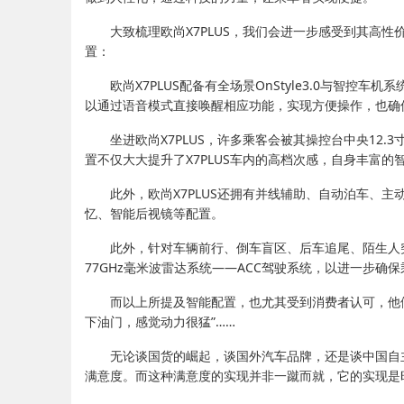
大致梳理欧尚X7PLUS，我们会进一步感受到其高性价
置：
欧尚X7PLUS配备有全场景OnStyle3.0与智
以通过语音模式直接唤醒相应功能，实现方便操作，也确
坐进欧尚X7PLUS，许多乘客会被其操控台中央12.
置不仅大大提升了X7PLUS车内的高档次感，自身丰富
此外，欧尚X7PLUS还拥有并线辅助、自动泊车、
忆、智能后视镜等配置。
此外，针对车辆前行、倒车盲区、后车追尾、陌生人突
77GHz毫米波雷达系统——ACC驾驶系统，以进一步确
而以上所提及智能配置，也尤其受到消费者认可，他们
下油门，感觉动力很猛”……
无论谈国货的崛起，谈国外汽车品牌，还是谈中国自
满意度。而这种满意度的实现并非一蹴而就，它的实现是