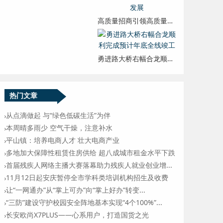
高质量招商引领高质量发展
勇进路大桥右幅合龙顺利完成预计年底全线竣工
热门文章
从点滴做起 与“绿色低碳生活”为伴
本周晴多雨少 空气干燥，注意补水
平山镇：培养电商人才 壮大电商产业
多地加大保障性租赁住房供给 超八成城市租金水平下跌
首届残疾人网络主播大赛落幕助力残疾人就业创业增...
11月12日起安庆暂停全市学科类培训机构招生及收费
让“一网通办”从“掌上可办”向“掌上好办”转变...
“三防”建设守护校园安全阵地基本实现“4个100%”...
长安欧尚X7PLUS——心系用户，打造国货之光