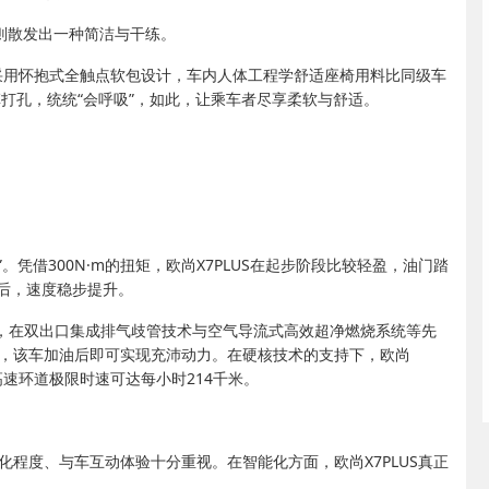
观则散发出一种简洁与干练。
内采用怀抱式全触点软包设计，车内人体工程学舒适座椅用料比同级车
革打孔，统统“会呼吸”，如此，让乘车者尽享柔软与舒适。
。凭借300N·m的扭矩，欧尚X7PLUS在起步阶段比较轻盈，油门踏
后，速度稳步提升。
发动机，在双出口集成排气歧管技术与空气导流式高效超净燃烧系统等先
着，该车加油后即可实现充沛动力。在硬核技术的支持下，欧尚
，高速环道极限时速可达每小时214千米。
化程度、与车互动体验十分重视。在智能化方面，欧尚X7PLUS真正