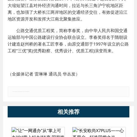
大缩短望江县对外经济沟通时间，拉近与长三角沪宁杭地区距
离，也加强了大桥长江两岸地区的交通经济交往，有效促进沿江
地区资源开发和发挥大江南北聚集效应。
公路交通优质工程奖，简称李春奖，由中华人民共和国交通
运输部与中国公路建设行业协会联合设立。李春奖得名于隋朝设
计建造赵州桥的著名工匠李春，由原交通部于1997年设立的公路
工程“三优”奖(优秀勘察、优秀设计、优质工程)演变而来。
（全媒体记者 雷琳琳 通讯员 华丛发）
郑重声明：本文版权归原作者所有，转载文章仅为传播更多信息之目的，如有侵权行为，请第一时间联系我们修改或删除，多谢。
相关推荐