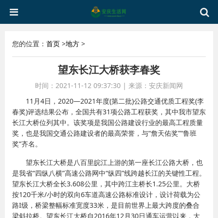
您的位置：
首页
>
地方
>
望东长江大桥获李春奖
时间：2021-11-12 09:37:30
|
来源：安庆新闻网
11月4日，2020—2021年度(第二批)公路交通优质工程奖(李
春奖)评选结果公布，全国共有31项公路工程获奖，其中我市望东
长江大桥位列其中。该奖项是我国公路建设行业的最高工程质量
奖，也是我国交通公路建设者的最高荣誉，与“詹天佑奖”“鲁班
奖”齐名。
望东长江大桥是八百里皖江上游的第一座长江公路大桥，也
是我省“四纵八横”高速公路网中“纵四”线跨越长江的关键性工程。
望东长江大桥全长3.608公里，其中跨江主桥长1.25公里。大桥
按120千米/小时的双向6车道高速公路标准设计，设计荷载为公
路I级，桥梁整幅标准宽度33米，是目前世界上最大跨度的叠合
梁斜拉桥。望东长江大桥自2016年12月30日通车运营以来，大