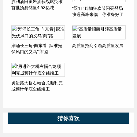
胜利油田页岩油获战略突破
首批预测储量4.58亿吨
“双11”购物狂欢节闪亮登场
快递高峰来临，你准备好了
吗？
潮涌长三角·向东看|踩准光
高质量招商引领高质量发展
伏风口的义乌“商”路
勇进路大桥右幅合龙顺利完
成预计年底全线竣工
猜你喜欢