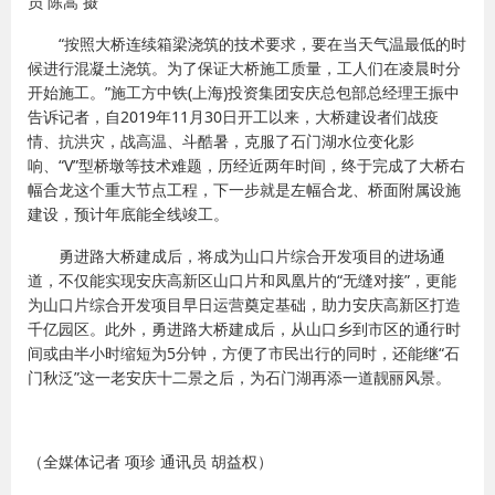
员 陈嵩 摄
“按照大桥连续箱梁浇筑的技术要求，要在当天气温最低的时
候进行混凝土浇筑。为了保证大桥施工质量，工人们在凌晨时分
开始施工。”施工方中铁(上海)投资集团安庆总包部总经理王振中
告诉记者，自2019年11月30日开工以来，大桥建设者们战疫
情、抗洪灾，战高温、斗酷暑，克服了石门湖水位变化影
响、“V”型桥墩等技术难题，历经近两年时间，终于完成了大桥右
幅合龙这个重大节点工程，下一步就是左幅合龙、桥面附属设施
建设，预计年底能全线竣工。
勇进路大桥建成后，将成为山口片综合开发项目的进场通
道，不仅能实现安庆高新区山口片和凤凰片的“无缝对接”，更能
为山口片综合开发项目早日运营奠定基础，助力安庆高新区打造
千亿园区。此外，勇进路大桥建成后，从山口乡到市区的通行时
间或由半小时缩短为5分钟，方便了市民出行的同时，还能继“石
门秋泛”这一老安庆十二景之后，为石门湖再添一道靓丽风景。
（全媒体记者 项珍 通讯员 胡益权）