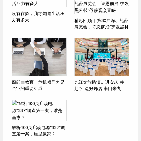
没有存款，我才知道生活压
力有多大
精彩回顾 | 第30届深圳礼品
展览会，诗恩前沿“护发黑科
技”俘获观众青睐
四部曲教育：危机领导力是
九江文旅路演走进安庆 共
企业的重要组成
赴“江边好邻居 串门来九
江”之约
解析400页启动电源“337”调
查第一案，谁是赢家？