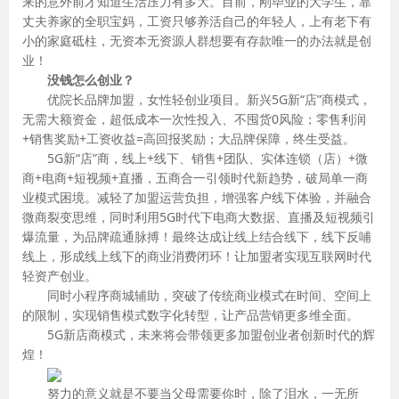
来的意外前才知道生活压力有多大。目前，刚毕业的大学生，靠
丈夫养家的全职宝妈，工资只够养活自己的年轻人，上有老下有
小的家庭砥柱，无资本无资源人群想要有存款唯一的办法就是创
业！
没钱怎么创业？
优院长品牌加盟，女性轻创业项目。新兴5G新“店”商模式，
无需大额资金，超低成本一次性投入、不囤货0风险；零售利润
+销售奖励+工资收益=高回报奖励；大品牌保障，终生受益。
5G新“店”商，线上+线下、销售+团队、实体连锁（店）+微
商+电商+短视频+直播，五商合一引领时代新趋势，破局单一商
业模式困境。减轻了加盟运营负担，增强客户线下体验，并融合
微商裂变思维，同时利用5G时代下电商大数据、直播及短视频引
爆流量，为品牌疏通脉搏！最终达成让线上结合线下，线下反哺
线上，形成线上线下的商业消费闭环！让加盟者实现互联网时代
轻资产创业。
同时小程序商城辅助，突破了传统商业模式在时间、空间上
的限制，实现销售模式数字化转型，让产品营销更多维全面。
5G新店商模式，未来将会带领更多加盟创业者创新时代的辉
煌！
努力的意义就是不要当父母需要你时，除了泪水，一无所