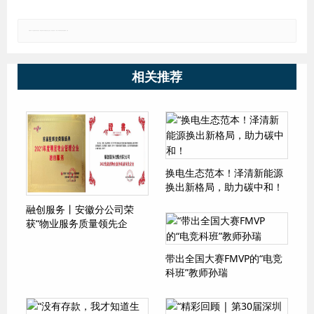
郑重声明：本文版权归原作者所有，转载文章仅为传播更多信息之目的，如有侵权行为，请第一时间联系我们修改或删除，多谢。
相关推荐
换电生态范本！泽清新能源
换出新格局，助力碳中和！
融创服务丨安徽分公司荣
获“物业服务质量领先企
业”等两项荣誉
带出全国大赛FMVP的“电竞
科班”教师孙瑞