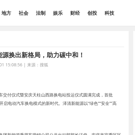
地方
社会
法制
娱乐
财经
创投
科技
能源换出新格局，助力碳中和！
1 15:08:56
|
来源：搜狐
发”百车交付仪式暨安庆天柱山西路换电站投运仪式圆满完成，首批
开启电动汽车换电模式的新时代。泽清新能源以“绿色”“安全””高
集团新能源乘用车营销公司公共出行部部长汪俊、安庆市宜秀区区