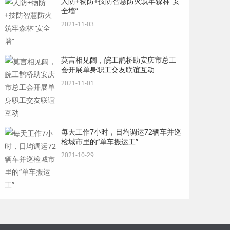
人防+物防+技防智慧防火筑牢森林“安
全墙”
2021-11-03
莫言相见阔，皖工鹊桥助安庆市总工
会开展单身职工交友联谊互动
2021-11-01
每天工作7小时，日均调运72辆车并巡
检城市里的“单车搬运工”
2021-10-29