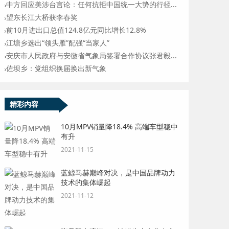
中方回应美涉台言论：任何抗拒中国统一大势的行径...
望东长江大桥获李春奖
前10月进出口总值124.8亿元同比增长12.8%
江塘乡选出“领头雁”配强“当家人”
安庆市人民政府与安徽省气象局签署合作协议张君毅...
佐坝乡：党组织换届换出新气象
精彩内容
10月MPV销量降18.4% 高端车型稳中
有升
2021-11-15
蓝鲸马赫巅峰对决，是中国品牌动力
技术的集体崛起
2021-11-12