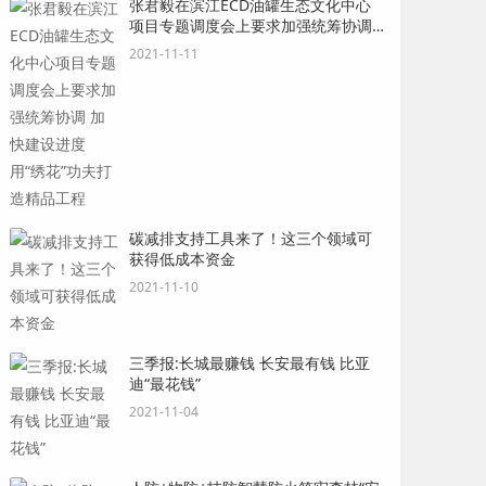
张君毅在滨江ECD油罐生态文化中心
项目专题调度会上要求加强统筹协调
加快建设进度 用“绣花”功夫打造精品
2021-11-11
工程
碳减排支持工具来了！这三个领域可
获得低成本资金
2021-11-10
三季报:长城最赚钱 长安最有钱 比亚
迪“最花钱”
2021-11-04