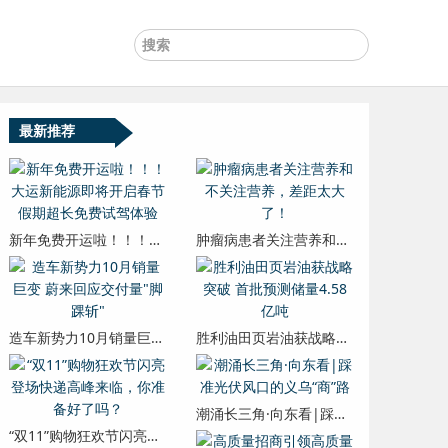
最新推荐
新年免费开运啦！！！大运新能源即将开启春节假期超长免费试驾体验
肿瘤病患者关注营养和不关注营养，差距太大了！
造车新势力10月销量巨变 蔚来回应交付量"脚踝斩"
胜利油田页岩油获战略突破 首批预测储量4.58亿吨
潮涌长三角·向东看|踩准光伏风口的义乌“商”路
“双11”购物狂欢节闪亮登场快递高峰来临，你准备好了吗？