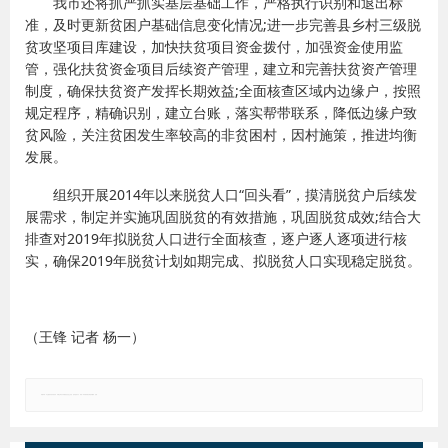
我市还将抓严抓实基层基础工作，严格执行识别和退出标
准，及时更新贫困户基础信息变化情况;进一步完善县乡村三级脱
贫攻坚项目库建设，加快扶贫项目资金拨付，加强资金使用监
管，强化扶贫资金项目后续资产管理，建立和完善扶贫资产管理
制度，确保扶贫资产发挥长期效益;全面核查区域内边缘户，按照
规定程序，精确识别，建立台账，落实帮带联系，降低边缘户致
贫风险，关注贫困发生率较高的非贫困村，因村施策，推进均衡
发展。
组织开展2014年以来脱贫人口“回头看”，摸清脱贫户后续发
展需求，制定并实施巩固脱贫的有效措施，巩固脱贫成效;结合大
排查对2019年拟脱贫人口进行全面核查，逐户逐人逐项进行核
实，确保2019年脱贫计划如期完成、拟脱贫人口实现稳定脱贫。
（王锋 记者 杨一）
郑重声明：本文版权归原作者所有，转载文章仅为传播更多信息之目的，如有侵权行为，请第一时间联系我们修改或删除，多谢。