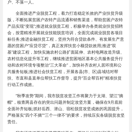
户、不落一人。
全面推进产业脱贫工程，着力打造稳定长效的产业扶贫升级
版，不断拓展贫困户农特产品流通和销售渠道，帮助贫困户农特
产品实现“变现”;推进就业脱贫工程，积极举办各类就业扶贫招聘
会，按需精准开展就业技能脱贫培训，全面完成就业脱贫各项目
标任务;推进金融扶贫工程，坚持为符合贷款条件、有发展生产意
愿的贫困户“应贷尽贷”，真正发挥扶贫小额贷款效用;推进“双
基”建设工程，加快实施农村公路扩面延伸、农村电网改造升级、
农村信息化提升等工程，继续推进贫困地区基本公共服务提升行
动和农村环境专项整治“三大革命”，加快补齐农村人居环境和公
共服务短板;推进社会扶贫工程，开展各县(市、区)县域结对帮
扶、市直和县直单位帮扶工作督导，提升“百企帮百村”精准扶贫
行动工作成效。
“秋季攻势”期间，我市脱贫攻坚工作将聚力于太湖、望江“摘
帽”，核查两县存在的突出问题并制定攻坚方案，确保在9月底前
全面补齐短板;抓好岳西、潜山、宿松脱贫攻坚成效的巩固提升，
严格落实“四个不摘”“三个一律不”的要求，持续压实各级脱贫攻坚
责任。