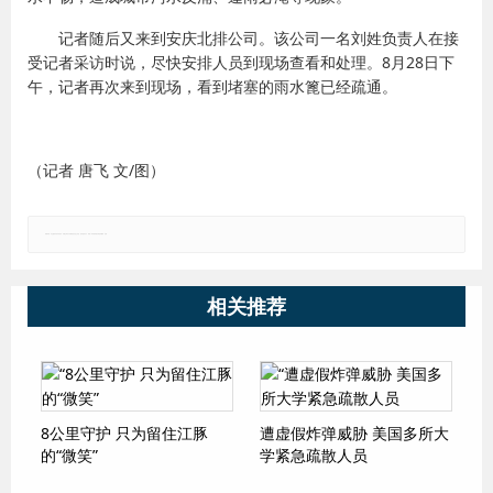
记者随后又来到安庆北排公司。该公司一名刘姓负责人在接
受记者采访时说，尽快安排人员到现场查看和处理。8月28日下
午，记者再次来到现场，看到堵塞的雨水篦已经疏通。
（记者 唐飞 文/图）
郑重声明：本文版权归原作者所有，转载文章仅为传播更多信息之目的，如有侵权行为，请第一时间联系我们修改或删除，多谢。
相关推荐
8公里守护 只为留住江豚
遭虚假炸弹威胁 美国多所大
的“微笑”
学紧急疏散人员