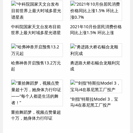
中科院国家天文台发布目前
2021年10月份居民消费价格
世界上最大时域多星光谱星
同比上涨1.5% 环比上涨
表
0.7%
哈弗神兽开启预售13.2万元
勇进路大桥右幅合龙顺利完
起
成
“剑指”特斯拉Model 3，宝
马i4在慕尼黑工厂投产
重拾舞蹈梦，视频点赞量超
十万，她身体力行印证
——“每个人都是生活的舞
者！”