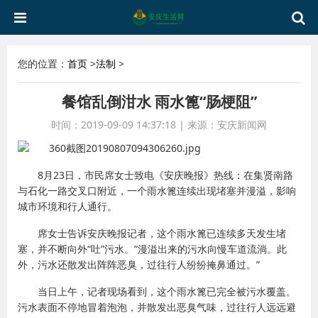
您的位置：
首页
>
法制
>
餐馆乱倒泔水 雨水篦“肠梗阻”
时间：2019-09-09 14:37:18
|
来源：安庆新闻网
8月23日，市民席女士致电《安庆晚报》热线：在集贤南路
与石化一路交叉口附近，一个雨水篦连续出现堵塞并漫溢，影响
城市环境和行人通行。
席女士告诉安庆晚报记者，这个雨水篦已连续多天发生堵
塞，并不断向外“吐”污水。“漫溢出来的污水向慢车道流淌。此
外，污水还散发出阵阵恶臭，过往行人纷纷掩鼻通过。”
当日上午，记者现场看到，这个雨水篦已完全被污水覆盖。
污水表面不停地冒着泡泡，并散发出恶臭气味，过往行人远远避