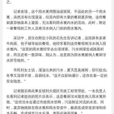
之。
记者发现，这个雨水篦周围油迹斑斑。不远处的另一个雨水
篦，虽然没有出现漫溢，但其内部有大量的餐厨废弃物。这些餐
厨废弃物基本上凝固，无法看到雨水篦内水的流动。此时，附近
一家餐馆的工作人员将泔水倒入门前的雨水篦内。
采访中，居住在附近小区的石先生告诉记者，这段路有多家
牛肉面、包子铺等临街餐馆。他经常看到这些餐馆将泔水倒入雨
水篦内。“这里的雨水篦经常会出现堵塞。污水倒灌造成路面积
水，而且还有一股异味。我认为，这是因为雨水篦被倒入餐厨泔
水所导致的。”
市民刘女士说，漫溢出来的污水，夏天恶臭难闻，招引蚊虫;
冬季又湿滑不堪，容易结冰。“这不仅影响通行，还存在着一定的
安全隐患。”
记者随后将此事反馈到大观区市政工程管理处。一名负责人
在看到记者提供的照片后表示，这是餐厨泔水随意倒入雨水篦所
致。“这些泔水会通过市政雨水管网，污染附近河流的水质。同
时，废弃物残留在雨水篦和雨水管道中，极易造成管道淤堵和排
水不畅，造成城市污水反涌、逢雨必淹等现象。”