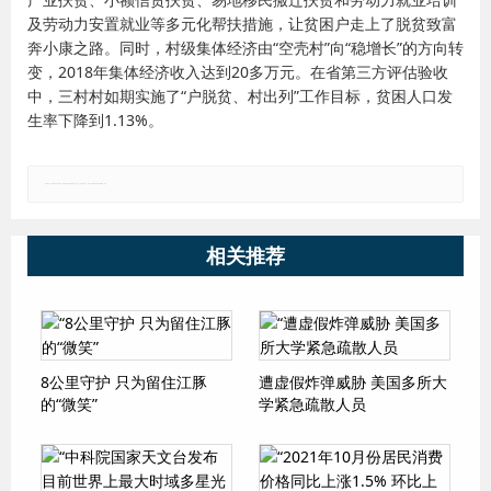
及劳动力安置就业等多元化帮扶措施，让贫困户走上了脱贫致富
奔小康之路。同时，村级集体经济由“空壳村”向“稳增长”的方向转
变，2018年集体经济收入达到20多万元。在省第三方评估验收
中，三村村如期实施了“户脱贫、村出列”工作目标，贫困人口发
生率下降到1.13%。
郑重声明：本文版权归原作者所有，转载文章仅为传播更多信息之目的，如有侵权行为，请第一时间联系我们修改或删除，多谢。
相关推荐
8公里守护 只为留住江豚
遭虚假炸弹威胁 美国多所大
的“微笑”
学紧急疏散人员