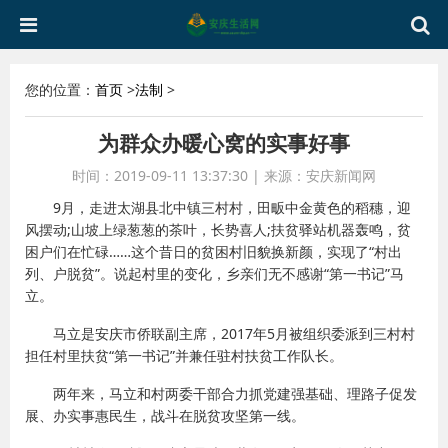
您的位置：
首页
>
法制
>
为群众办暖心窝的实事好事
时间：2019-09-11 13:37:30
|
来源：安庆新闻网
9月，走进太湖县北中镇三村村，田畈中金黄色的稻穗，迎
风摆动;山坡上绿葱葱的茶叶，长势喜人;扶贫驿站机器轰鸣，贫
困户们在忙碌……这个昔日的贫困村旧貌换新颜，实现了“村出
列、户脱贫”。说起村里的变化，乡亲们无不感谢“第一书记”马
立。
马立是安庆市侨联副主席，2017年5月被组织委派到三村村
担任村里扶贫“第一书记”并兼任驻村扶贫工作队长。
两年来，马立和村两委干部合力抓党建强基础、理路子促发
展、办实事惠民生，战斗在脱贫攻坚第一线。