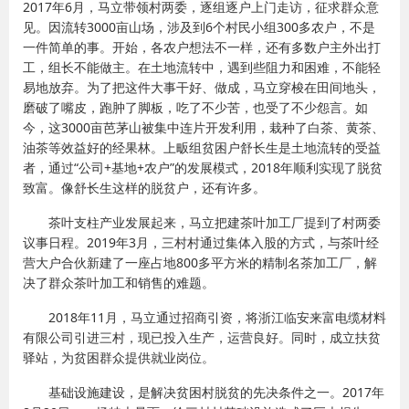
2017年6月，马立带领村两委，逐组逐户上门走访，征求群众意
见。因流转3000亩山场，涉及到6个村民小组300多农户，不是
一件简单的事。开始，各农户想法不一样，还有多数户主外出打
工，组长不能做主。在土地流转中，遇到些阻力和困难，不能轻
易地放弃。为了把这件大事干好、做成，马立穿梭在田间地头，
磨破了嘴皮，跑肿了脚板，吃了不少苦，也受了不少怨言。如
今，这3000亩芭茅山被集中连片开发利用，栽种了白茶、黄茶、
油茶等效益好的经果林。上畈组贫困户舒长生是土地流转的受益
者，通过“公司+基地+农户”的发展模式，2018年顺利实现了脱贫
致富。像舒长生这样的脱贫户，还有许多。
茶叶支柱产业发展起来，马立把建茶叶加工厂提到了村两委
议事日程。2019年3月，三村村通过集体入股的方式，与茶叶经
营大户合伙新建了一座占地800多平方米的精制名茶加工厂，解
决了群众茶叶加工和销售的难题。
2018年11月，马立通过招商引资，将浙江临安来富电缆材料
有限公司引进三村，现已投入生产，运营良好。同时，成立扶贫
驿站，为贫困群众提供就业岗位。
基础设施建设，是解决贫困村脱贫的先决条件之一。2017年