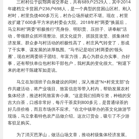
三村村位于皖鄂两省交界处，共有689户2529人，其中2014
年建档立卡贫困户236户698人，是一个典型的贫困山区村。刚入
村时，村里负债400多万元，村办公场所破烂不堪。现在，村里
改扩建了600多平方米的村委会大院。2018年村“两委”换届后，
马立和村“两委”积极推行“亮身份、明职责、压担子、讲奉献”活
动，带领群众抓环境整治、抓文化提升、抓脱贫攻坚、抓集体经
济发展。群众参与村活动的积极性高了，村庄风气转变了，形成
了干实事、谋发展的浓厚氛围。“马书记是咱们村两委的‘领头
雁’，现在村两委班子团结、年富力强，真心为群众办实事、办好
事，还有帮扶单位包村和干部包户，我村真的变化很大。”刚退下
来的老村干陈建军如是说。
马立在加强班子自身建设的同时，深入推进“N+村党支部”合
作共建活动，将产业项目、致富信息等带入村内，帮助发展农村
集体经济，推进村民致富奔小康。“这是我们招商引资，种植的安
吉大白茶，口感非常好，每斤干茶卖到800多元，是普通绿茶的
好几倍价格，而且市场供不应求。”在北中镇举办的茶文化旅游节
现场，马立拿着特色农产品做介绍。这次订货会，吸引了不少游
客驻足购买。
为了消灭芭茅山，做活山场文章，推动村级集体经济发展。