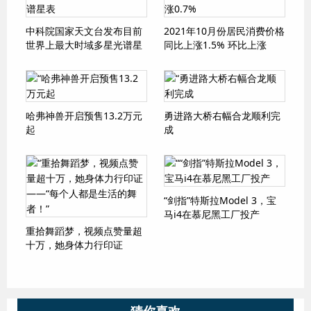
中科院国家天文台发布目前
2021年10月份居民消费价格
世界上最大时域多星光谱星
同比上涨1.5% 环比上涨
表
0.7%
哈弗神兽开启预售13.2万元
勇进路大桥右幅合龙顺利完
起
成
“剑指”特斯拉Model 3，宝
马i4在慕尼黑工厂投产
重拾舞蹈梦，视频点赞量超
十万，她身体力行印证
——“每个人都是生活的舞
者！”