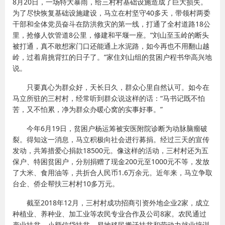
8月20日，一场特大暴雨，给三村村基础设施造成了巨大损失。
为了尽快恢复基础设施建设，马立在村坚守40多天，带领村两委
干部和全体党员奋斗在防洪救灾的第一线，打通了全村道路18公
里，抢修人饮管道8公里，修建和平堰一座。“刘山至玉岭的断头
被打通，真不敢想家门口还能通上水泥路，如今再也不用翻山越
岭，过着肩挑背扛的日子了。”家住刘山组的贫困户程书华高兴地
说。
只要真心为群众好，天长日久，群众心里自然认可。如今在
马立所驻的三村村，经常听到群众说这样的话：“马书记既不怕
苦，又不怕累，净为群众办暖心窝的实事好事。”
今年6月19日，贫困户杨运筹被安医附院诊断为动脉脑瘤破
裂。得知这一消息，马立积极向社会进行募捐。经过三天的宣传
发动，共筹措爱心捐款18500元。像这样的活动，三村村还为五
保户、特困贫困户，分别捐赠了现金200元至1000元不等，发放
了大米、食用油等，共折合人民币1.6万余元。近年来，马立争取
台企、侨企帮扶三村村10多万元。
截至2018年12月，三村村成功招商引资外地企业2家，成立
种植业、养种业、加工业等农民专业合作及公司8家。农民通过
产业扶贫、小额信贷扶贫、易地移民搬迁扶贫和劳动力就业培训