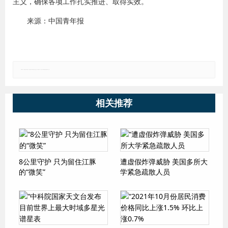
主义，确保各项工作扎实推进、取得实效。
来源：中国青年报
郑重声明：本文版权归原作者所有，转载文章仅为传播更多信息之目的，如有侵权行为，请第一时间联系我们修改或删除，多谢。
相关推荐
8公里守护 只为留住江豚
遭虚假炸弹威胁 美国多所大
的“微笑”
学紧急疏散人员