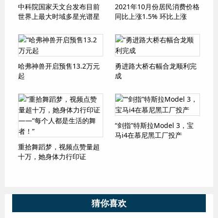
中科院国家天文台发布目前
2021年10月份居民消费价格
世界上最大时域多星光谱星
同比上涨1.5% 环比上涨
表
0.7%
哈弗神兽开启预售13.2万元
勇进路大桥右幅合龙顺利完
起
成
“剑指”特斯拉Model 3，宝
马i4在慕尼黑工厂投产
重拾舞蹈梦，视频点赞量超
十万，她身体力行印证
——“每个人都是生活的舞
者！”
猜你喜欢