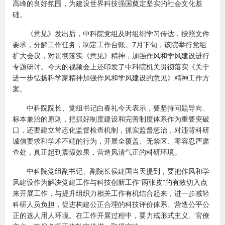
高峰的良好氛围，为建设世界科技强国奠定坚实的社会文化基
础。
《意见》发出后，中科院党组及时组织学习传达，按照文件
要求，分解工作任务，制定工作台账。7月下旬，该院举行党组
扩大会议，对贯彻落实《意见》精神，加强作风和学风建设进行
专题研讨。今天的视频会上还印发了中科院机关贯彻落实《关于
进一步弘扬科学家精神加强作风和学风建设的意见》精神工作方
案。
中科院院长、党组书记白春礼今天表示，要坚持问题导向、
标本兼治的原则，把抓好制度建设和完善制度体系作为重要突破
口，还要建立常态化监督检查机制，抓实监督惩治，对违背科研
诚信要求和学术不端的行为，开展全覆盖、无禁区、零容忍严肃
查处，真正起到震慑效果，营造风清气正的科研环境。
中科院党组副书记、副院长侯建国当天提到，要把作风和学
风建设作为解决党建工作与科技创新工作“两张皮”的有效切入点
来开展工作，与提升组织力相关工作有机结合起来，进一步减轻
科研人员负担，促进构建公正合理的科技评价体系、营造公平公
正的选人用人环境。在工作开展过程中，要力戒形式主义、官僚