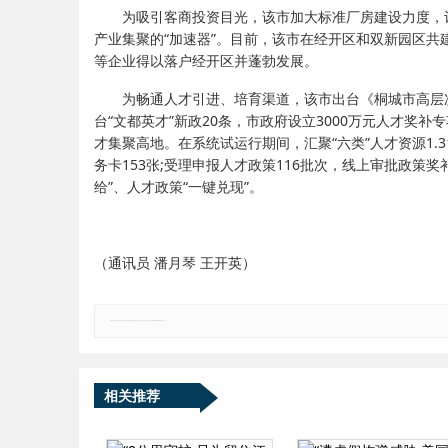
为吸引客商投资目光，该市加大标准厂房建设力度，
产业集聚的“加速器”。目前，该市在经开区和双新园区共
等企业得以落户经开区并蓬勃发展。
为畅通人才引进、培育渠道，该市出台《桐城市高层
台“文都英才”新政20条，市政府设立3000万元人才奖补
才集聚高地。在系统试运行期间，汇聚“六类”人才资源1.
务卡153张;受理申报人才政策116批次，线上审批政策奖补
给”、人才政策“一键兑现”。
（通讯员 潘月琴 王开英）
郑重声明：本文版权归原作者所有，转载文章仅为传播更多信息之目的，如有侵权行为，请第一时间联系我们修改或删除，多谢。
相关推荐