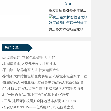
高质量招商引领高质量发展
勇进路大桥右幅合龙顺利完成预计年底全线竣工
热门文章
从点滴做起 与“绿色低碳生活”为伴
本周晴多雨少 空气干燥，注意补水
平山镇：培养电商人才 壮大电商产业
多地加大保障性租赁住房供给 超八成城市租金水平下跌
首届残疾人网络主播大赛落幕助力残疾人就业创业增...
11月12日起安庆暂停全市学科类培训机构招生及收费
让“一网通办”从“掌上可办”向“掌上好办”转变...
“三防”建设守护校园安全阵地基本实现“4个100%”...
长安欧尚X7PLUS——心系用户，打造国货之光