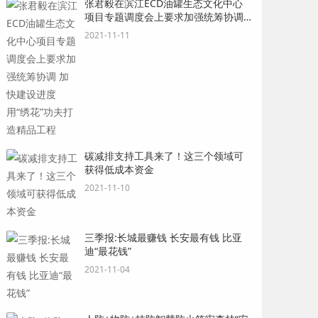
张君毅在滨江ECD油罐生态文化中心
项目专题调度会上要求加强统筹协调
加快建设进度 用“绣花”功夫打造精品
2021-11-11
工程
碳减排支持工具来了！这三个领域可
获得低成本资金
2021-11-10
三季报:长城最赚钱 长安最有钱 比亚
迪“最花钱”
2021-11-04