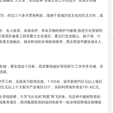
文旅融合”大文章，先后跻身“全国文化工作先进市”“全国文明城
仪”坊，经过三个多月擘画构造，现身于老城历史文化街区北大街，成
区、名人故居、名镇名村、革命文物的保护与修复;推进文化资源招
六尺巷景区修复工程等重大文化项目。重点打造龙眠山、嬉子湖、六
发展文旅融合、城乡联动的全域旅游格局，逐步把该市建设成令人
智造名城’，要实现这个目标，高质量地做好‘双招双引’工作非常关键、非
强调。
把手工程，全面发力取得实效。1-9月份，该市新签约亿元以上项目
进亿元以上十大新兴产业项目22个，实际利用省外资金101.6亿元。
士牵线搭桥，引导飞出去的“凤凰”再飞回来。先后有中建材投资的
保家具项目，雨润集团投资的福润包装等一批乡情招商项目相继落