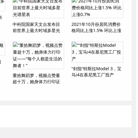
所
中科院国家天文台发布目
2021年10月份居民消费价
前世界上最大时域多星光
格同比上涨1.5% 环比上涨
谱星表
0.7%
利
“剑指”特斯拉Model 3，宝
马i4在慕尼黑工厂投产
重拾舞蹈梦，视频点赞量
超十万，她身体力行印证
——“每个人都是生活的舞
者！”