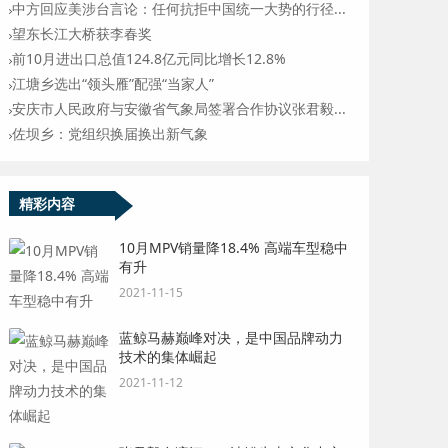
中方回应美涉台言论：任何抗拒中国统一大势的行径...
望东长江大桥获李春奖
前10月进出口总值124.8亿元同比增长12.8%
江塘乡选出“领头雁”配强“当家人”
安庆市人民政府与安徽省气象局签署合作协议张君毅...
佐坝乡：党组织换届换出新气象
精彩内容
10月MPV销量降18.4% 高端车型稳中
有升
2021-11-15
蓝鲸马赫巅峰对决，是中国品牌动力
技术的集体崛起
2021-11-12