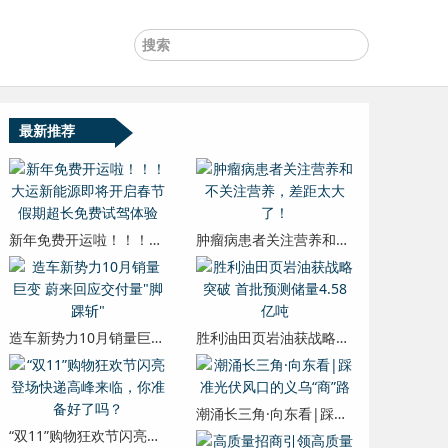
最新推荐
新年免费开运啦！！！大运新能源即将开启春节假期超长免费试驾体验
肿瘤病患者关注营养和不关注营养，差距太大了！
造车新势力10月销量巨变 蔚来回应交付量"脚踝斩"
胜利油田页岩油获战略突破 首批预测储量4.58亿吨
潮涌长三角·向东看|踩准光伏风口的义乌“商”路
“双11”购物狂欢节闪亮登场快递高峰来临，你准备好了吗？