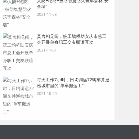
人防+物防+技防智慧防火筑牢森林“安
全墙”
2021-11-03
莫言相见阔，皖工鹊桥助安庆市总工
会开展单身职工交友联谊互动
2021-11-01
每天工作7小时，日均调运72辆车并巡
检城市里的“单车搬运工”
2021-10-29