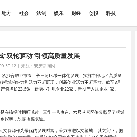
地方
社会
法制
娱乐
财经
创投
科技
城“双轮驱动”引领高质量发展
9:37:12
|
来源：安庆新闻网
标，紧抓合肥都市圈、长三角区域一体化发展、实施中部地区高质量
都桐城的魅力和活力不断展现，创新创业活力不断释放。截至8月
总产值增长23.6%，新增小升规企业22家，新投产入规企业1家。
还是在孩提时期听说过，三街一巷改造、六尺巷景区修复彰显了桐城
回乡探亲，欣喜地感慨道。
人文资源作为最优的发展财富，着力推进以文塑城、以文兴业，把