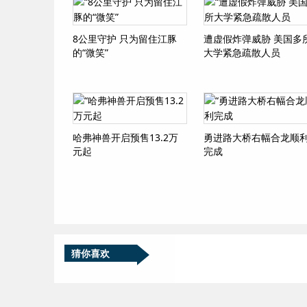
8公里守护 只为留住江豚
遭虚假炸弹威胁 美国多
的“微笑”
大学紧急疏散人员
哈弗神兽开启预售13.2万
勇进路大桥右幅合龙顺
元起
完成
猜你喜欢