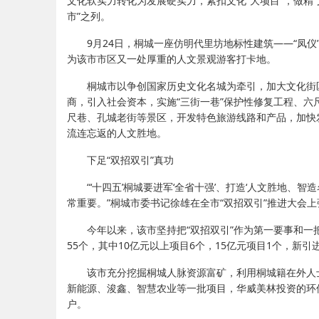
文化软实力转化为发展硬实力，紧扣文化“大项目”，做精“
市”之列。
9月24日，桐城一座仿明代里坊地标性建筑——“凤
为该市市区又一处厚重的人文景观游客打卡地。
桐城市以争创国家历史文化名城为牵引，加大文化街
商，引入社会资本，实施“三街一巷”保护性修复工程、
尺巷、孔城老街等景区，开发特色旅游线路和产品，加快
流连忘返的人文胜地。
下足“双招双引”真功
“‘十四五’桐城要进军‘全省十强’、打造‘人文胜地、
常重要。”桐城市委书记徐雄在全市“双招双引”推进大会上
今年以来，该市坚持把“双招双引”作为第一要事和一
55个，其中10亿元以上项目6个，15亿元项目1个，新引
该市充分挖掘桐城人脉资源富矿，利用桐城籍在外人
新能源、浚鑫、智慧农业等一批项目，华威美林投资的环
户。