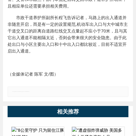
且相应单位还需要承担相关费用。
市政干道养护所副所长程飞告诉记者，马路上的出入通道并
非随意开启，而是有一定的设置规范,机动车出入口与大中城市主
干道交叉口的距离自道路红线交叉点量起不应小于70米，且与其
它出入通道不能相隔太近，否则会带来很大的安全隐患。由于此
处出口与小区主要出入口和十中出入口都比较近，目前不适宜开
启出入通道。
（全媒体记者 陈军 文/图）
郑重声明：本文版权归原作者所有，转载文章仅为传播更多信息之目的，如有侵权行为，请第一时间联系我们修改或删除，多谢。
相关推荐