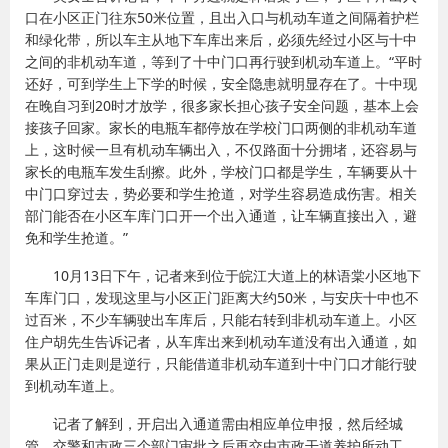
口在小区正门往东50米位置，且出入口与机动车道之间隔着护栏
和绿化带，所以车主从地下车库出来后，必须先经过小区与十中
之间的非机动车道，等到了十中门口再行驶到机动车道上。“平时
还好，可到学生上下学的时候，安全隐患就明显存在了。十中现
在晚自习到20时才放学，很多家长担心孩子安全问题，基本上会
接孩子回家。家长的电瓶车都停放在学校门口两侧的非机动车道
上，这时候一旦有机动车辆出入，不仅路面十分拥堵，还容易与
家长的电瓶车发生刮擦。此外，学校门口都是学生，车辆要从十
中门口穿过去，势必要和学生抢道，对学生容易造成伤害。相关
部门能否在小区车库门口开一个出入通道，让车辆直接出入，避
免和学生抢道。”
10月13日下午，记者来到位于皖江大道上的林语棠小区地下
车库门口，发现这里与小区正门距离大约50米，与安庆十中也不
过百米，不少车辆驶出车库后，只能右转到非机动车道上。小区
住户胡先生告诉记者，从车库出来到机动车道没有出入通道，如
果从正门走则是逆行，只能借道非机动车道到十中门口才能行驶
到机动车道上。
记者了解到，开启出入通道需由相应单位申报，然后经城
管、交警和市政三个部门审批之后再交由市政干道养护所动工，