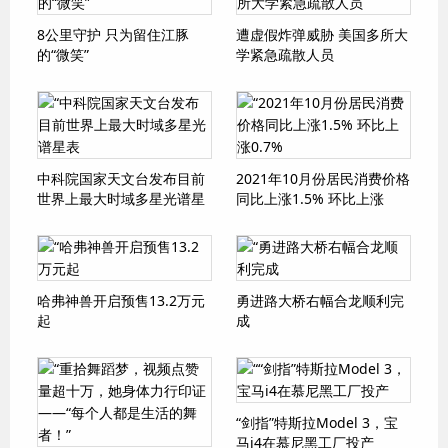
8公里守护 只为留住江豚
遭虚假炸弹威胁 美国多所大
的“微笑”
学紧急疏散人员
中科院国家天文台发布目前
2021年10月份居民消费价格
世界上最大时域多星光谱星
同比上涨1.5% 环比上涨
表
0.7%
哈弗神兽开启预售13.2万元
勇进路大桥右幅合龙顺利完
起
成
“剑指”特斯拉Model 3，宝
马i4在慕尼黑工厂投产