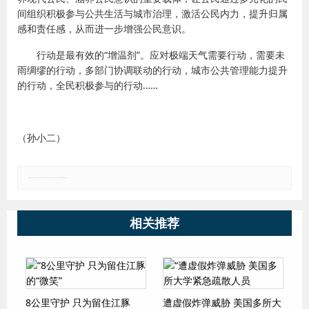
间组织积极参与公共生活与城市治理，激活公民内力，提升归属
感和责任感，从而进一步增强公民意识。
行动是最有效的“增温剂”。应对极端天气需要行动，需要未
雨绸缪的行动，多部门协调联动的行动，城市公共管理能力提升
的行动，全民积极参与的行动……
（孙小二）
郑重声明：本文版权归原作者所有，转载文章仅为传播更多信息之目的，如有侵权行为，请第一时间联系我们修改或删除，多谢。
相关推荐
8公里守护 只为留住江豚
遭虚假炸弹威胁 美国多所大