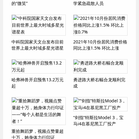
的“微笑”
学紧急疏散人员
中科院国家天文台发布目前
2021年10月份居民消费价格
世界上最大时域多星光谱星
同比上涨1.5% 环比上涨
表
0.7%
哈弗神兽开启预售13.2万元
勇进路大桥右幅合龙顺利完
起
成
“剑指”特斯拉Model 3，宝
马i4在慕尼黑工厂投产
重拾舞蹈梦，视频点赞量超
十万，她身体力行印证