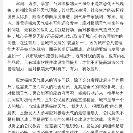
寒潮、速冻、暴雪、台风等极端天气虽然不是常态化天气现
象，但相比普通的天气现象，其对民众生活、社会生产的破坏程
度要大得多。随着冬季向深度推进，据气象专家预测，寒潮、速
冻、暴雪等极端天气极有可能还会发生，应对极端天气带来的各
种问题，最有效的应对之法就是行动。面对极端天气造成的影
响，城市是手足无措?还是应对自如?取决于城市公共管理能力的
高低，在这背后，是城市发展的“表里如一”。因为城市公共管理
能力不是短期练就的，而是长期历练而成。这就需要城市发展“表
里如一”，城市软硬件建设协同提升，既有外观的美丽，也有内在
的品质。只有城市软硬件建设协同提升，才能不断提高城市公共
管理能力，面对极端天气时有序、有力、有效应对。
应对极端天气带来的诸多问题，除了充分发挥政府主导作用
外，也需要广泛而深入的社会动员，尤其是全民的积极参与。面
对极端天气，民众能否响应政府号召，积极行动起来，携手努力
共同应对极端天气，是对公民意识的最直接检验。城市是每一个
人的城市，当城市遭遇极端天气，“我为人人、报团取暖”的公民
意识，是激发人人参与应对极端天气的最强推动力。公民意识不
是短期形成，而是需要长期的公民社会建设才能达成。这需要一
以贯之的公民教育，更需要民间组织给力。发达的民间组织是培
养现代公民、涵养公民意识的重要载体，让公民通过多元化的民