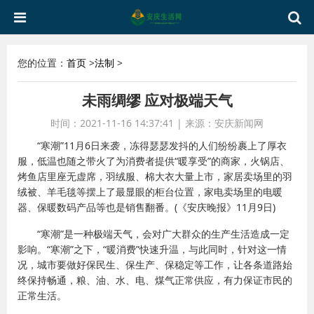
您的位置：
首页
>
法制
>
未雨绸缪 应对极端天气
时间：2021-11-16 14:37:41
|
来源：安庆新闻网
“寒潮”11月6日来袭，冻得瑟瑟发抖的人们纷纷裹上了厚衣
服，低温也随之带火了为消费者提供“暖享受”的商家，火锅店、
烤鱼店里座无虚席，羽绒服、棉大衣大量上市，家居卖场里的羽
绒被、羊毛毯等摆上了最显眼的柜台位置，家电卖场里的电暖
器、保暖数码产品等也是销售翻番。(《安庆晚报》11月9日)
“寒潮”是一种极端天气，会对广大群众的生产生活造成一定
影响。“寒潮”之下，“暖消费”快速升温，与此同时，针对这一情
况，城市要做好保民生、保生产、保稳定等工作，让各条道路始
终保持畅通，粮、油、水、电、煤气正常供应，有力保证市民的
正常生活。