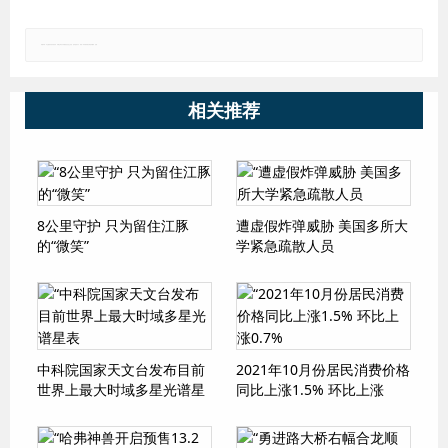
郑重声明：本文版权归原作者所有，转载文章仅为传播更多信息之目的，如有侵权行为，请第一时间联系我们修改或删除，多谢。
相关推荐
8公里守护 只为留住江豚
遭虚假炸弹威胁 美国多所大
的“微笑”
学紧急疏散人员
中科院国家天文台发布目前
2021年10月份居民消费价格
世界上最大时域多星光谱星
同比上涨1.5% 环比上涨
表
0.7%