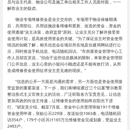
员与业主代表、物业公司及施工单位相关工作人员面对面，一一
解答业主的疑虑。
物业专项维修资金是业主交存的，专项用于物业保修期满
后，共用部位、共用设施设备维修和更新、改造的资金，资金的
使用遵循“业主决策，政府监督”原则。让业主充分了解并接受资
金使用计划，是高效使用资金的关键。“为了保证业主对资金使用
情况的知晓了解，相关信息会在项目所在地及住建局网站进行公
示，同时推送手机信息、电话随机回访。”市房屋资金管理中心工
作人员胡宜灵说，“但由于这些信息载体的限制，单靠资金管理部
门公开信息，业主心里的小疑问小顾虑还是不能有效打消，从而
造成维修资金使用征求业主意见难的现状。”
“信息的公开一方面是沟通的需求，另一方面也是资金使用接
受监督的重要渠道，下一步，我们将继续通过‘三个以案’警示教育
整治形式主义官僚主义的活动，广泛听取各方宝贵意见，让信息
更加高效的向业主传递，让维修资金的使用始终在阳光下进
行。”胡宜灵介绍。截至7月底，资金中心共受理审核191个维修
资金使用申请，张贴公示229张，发送短信1063条，电话随机回
访354户，179个小区共计165万元维修资金完成划拨，受益业主
2493户。