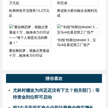
哈弗神兽开启预售13.2万元
勇进路大桥右幅合龙顺利完
起
成
“剑指”特斯拉Model 3，宝
马i4在慕尼黑工厂投产
重拾舞蹈梦，视频点赞量超
十万，她身体力行印证
——“每个人都是生活的舞
者！”
猜你喜欢
尤林村棚改为何迟迟没有下文？相关部门：等
待资金到位即可启动
前7个月安庆实有企业和注册资金稳定增长