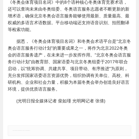
《冬奥会体育项目名词》中的8个语种核心冬奥体育竞赛术语，
还可以查询未来由冬奥组委、冬奥语言服务志愿者不断更新的新
增术语，确保北京冬奥会语言服务能够使用最新、质量最高、最
权威的多语言术语数据。平台移动端还支持语音识别、拍照翻译
等检索功能。
据悉，《冬奥会体育项目名词》和冬奥会术语平台是“北京冬
奥会语言服务行动计划”的重要成果之一，将作为北京2022冬奥
会的语言服务遗产，在未来进一步发挥作用。“北京冬奥会语言服
务行动计划”由教育部、国家语委与北京冬奥组委于2017年联合
启动，以“统筹协调、共建共享、项目带动、有序推进”为原则，
充分发挥国家语委语言资源优势，组织协调有关单位、高校、科
研机构、企业和社会力量，积极为本届冬奥会举办创造良好语言
环境，提供优质语言服务。
(光明日报全媒体记者 柴如瑾 光明网记者 张倩)
郑重声明：本文版权归原作者所有，转载文章仅为传播更多信息之目的，如有侵权行为，请第一时间联系我们修改或删除，多谢。