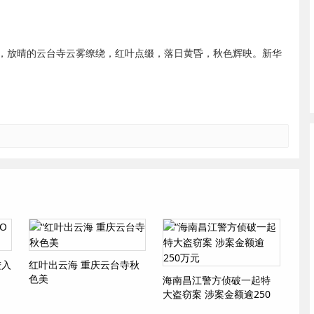
，放晴的云台寺云雾缭绕，红叶点缀，落日黄昏，秋色辉映。新华
进入
红叶出云海 重庆云台寺秋
色美
海南昌江警方侦破一起特
大盗窃案 涉案金额逾250
万元