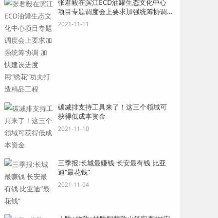
张君毅在滨江ECD油罐生态文化中心
项目专题调度会上要求加强统筹协调
加快建设进度 用“绣花”功夫打造精品
2021-11-11
工程
碳减排支持工具来了！这三个领域可
获得低成本资金
2021-11-10
三季报:长城最赚钱 长安最有钱 比亚
迪“最花钱”
2021-11-04