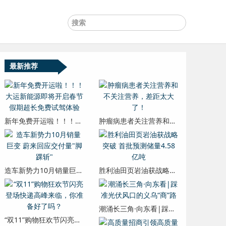
最新推荐
新年免费开运啦！！！大运新能源即将开启春节假期超长免费试驾体验
肿瘤病患者关注营养和不关注营养，差距太大了！
造车新势力10月销量巨变 蔚来回应交付量"脚踝斩"
胜利油田页岩油获战略突破 首批预测储量4.58亿吨
潮涌长三角·向东看|踩准光伏风口的义乌“商”路
“双11”购物狂欢节闪亮登场快递高峰来临，你准备好了吗？