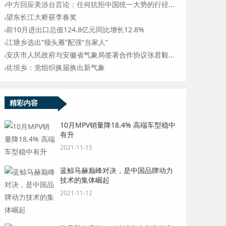
中方回应美涉台言论：任何抗拒中国统一大势的行径...
望东长江大桥获李春奖
前10月进出口总值124.8亿元同比增长12.8%
江塘乡选出“领头雁”配强“当家人”
安庆市人民政府与安徽省气象局签署合作协议张君毅...
佐坝乡：党组织换届换出新气象
精彩内容
10月MPV销量降18.4% 高端车型稳中
有升
2021-11-15
蓝鲸马赫巅峰对决，是中国品牌动力
技术的集体崛起
2021-11-12