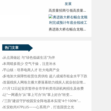
高质量招商引领高质量发展
勇进路大桥右幅合龙顺利完成预计年底全线竣工
热门文章
从点滴做起 与“绿色低碳生活”为伴
本周晴多雨少 空气干燥，注意补水
平山镇：培养电商人才 壮大电商产业
多地加大保障性租赁住房供给 超八成城市租金水平下跌
首届残疾人网络主播大赛落幕助力残疾人就业创业增...
11月12日起安庆暂停全市学科类培训机构招生及收费
让“一网通办”从“掌上可办”向“掌上好办”转变...
“三防”建设守护校园安全阵地基本实现“4个100%”...
长安欧尚X7PLUS——心系用户，打造国货之光