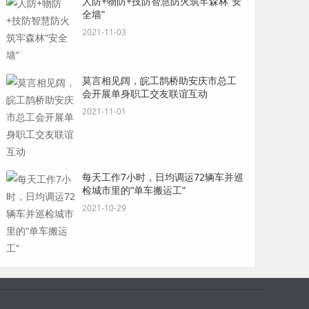
人防+物防+技防智慧防火筑牢森林“安
全墙”
2021-11-03
莫言相见阔，皖工鹊桥助安庆市总工
会开展单身职工交友联谊互动
2021-11-01
每天工作7小时，日均调运72辆车并巡
检城市里的“单车搬运工”
2021-10-29