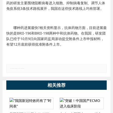
药的研发主要围绕阻断病毒进入细胞、抑制病毒复制、调节人体
免疫系统3条技术路线展开，我国在这些技术路线上均有部署。
哪种药进展最快?相关资料显示，抗体药物方面，目前进展最
快的是BRII-196和BRII-198两种中和抗体药物。在我国，研发团
队已经于10月9日向国家药监局滚动提交附条件上市申报材料，
有望12月底前获得批准附条件上市。
郑重声明：本文版权归原作者所有，转载文章仅为传播更多信息之目的，如有侵权行为，请第一时间联系我们修改或删除，多谢。
相关推荐