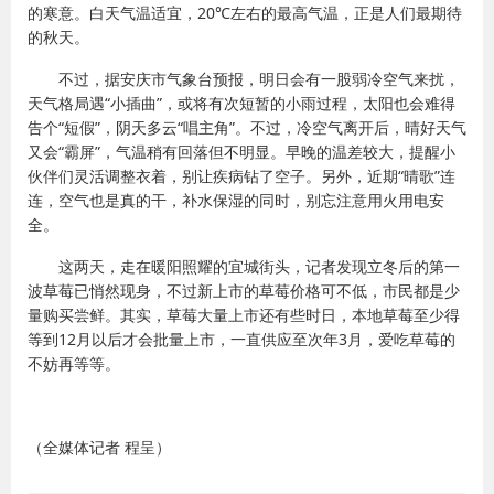
的寒意。白天气温适宜，20℃左右的最高气温，正是人们最期待
的秋天。
不过，据安庆市气象台预报，明日会有一股弱冷空气来扰，
天气格局遇“小插曲”，或将有次短暂的小雨过程，太阳也会难得
告个“短假”，阴天多云“唱主角”。不过，冷空气离开后，晴好天气
又会“霸屏”，气温稍有回落但不明显。早晚的温差较大，提醒小
伙伴们灵活调整衣着，别让疾病钻了空子。另外，近期“晴歌”连
连，空气也是真的干，补水保湿的同时，别忘注意用火用电安
全。
这两天，走在暖阳照耀的宜城街头，记者发现立冬后的第一
波草莓已悄然现身，不过新上市的草莓价格可不低，市民都是少
量购买尝鲜。其实，草莓大量上市还有些时日，本地草莓至少得
等到12月以后才会批量上市，一直供应至次年3月，爱吃草莓的
不妨再等等。
（全媒体记者 程呈）