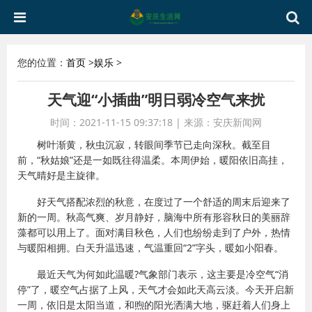
您的位置：
首页
>
娱乐
>
天气迎“小插曲”明日弱冷空气来扰
时间：2021-11-15 09:37:18
|
来源：安庆新闻网
树叶渐黄，秋虫沉寂，转眼间季节已走向深秋。截至目
前，“秋姑娘”还是一如既往得温柔。本周伊始，暖阳依旧高挂，
天气晴好是主旋律。
好天气搭配浓烈的秋意，在度过了一个舒适的周末后迎来了
新的一周。秋高气爽、岁月静好，脑海中所有形容秋日的美丽辞
藻都可以用上了。面对满目秋色，人们也纷纷走到了户外，热情
与暖阳相拥。白天升温迅速，气温重回“2”字头，暖如小阳春。
最近天气为何如此温暖?气象部门表示，这主要是冷空气“消
停”了，暖空气占据了上风，天气才会如此天高云淡。今天开启新
一周，依旧是太阳当道，和煦的阳光洒满大地，驱赶着人们身上