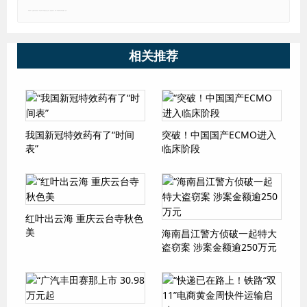
郑重声明：本文版权归原作者所有，转载文章仅为传播更多信息之目的，如有侵权行为，请第一时间联系我们修改或删除，多谢。
相关推荐
我国新冠特效药有了“时间
突破！中国国产ECMO进入
表”
临床阶段
红叶出云海 重庆云台寺秋色
美
海南昌江警方侦破一起特大
盗窃案 涉案金额逾250万元