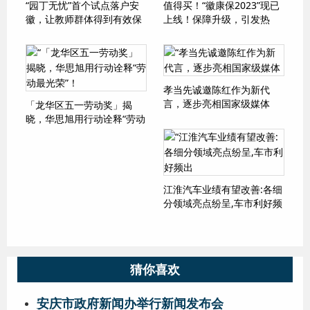
“园丁无忧”首个试点落户安
值得买！“徽康保2023”现已
徽，让教师群体得到有效保
上线！保障升级，引发热
障
议！
孝当先诚邀陈红作为新代
言，逐步亮相国家级媒体
「龙华区五一劳动奖」揭
晓，华思旭用行动诠释“劳动
最光荣”！
江淮汽车业绩有望改善:各细
分领域亮点纷呈,车市利好频
出
猜你喜欢
安庆市政府新闻办举行新闻发布会