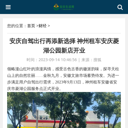
您的位置：
首页
>
财经
>
安庆自驾出行再添新选择 神州租车安庆菱
湖公园新店开业
时间：2023-09-14 10:46:56
|
来源：搜狐
领略漫山红叶的浪漫风情，感受古色古香的徽派韵味，探寻天柱
山上的自然壮丽……金秋九月，安徽文旅市场蓄势待发。为进一
步满足用户自驾出行需求，2023年9月13日，神州租车安徽省安
庆市菱湖公园服务点正式开业。