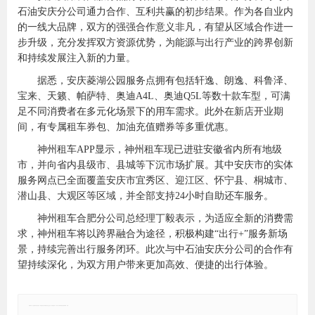
石油安庆分公司通力合作、互利共赢的初步结果。作为各自业内
的一线大品牌，双方的强强合作意义非凡，有望从区域合作进一
步升级，充分发挥双方资源优势，为能源与出行产业的跨界创新
和持续发展注入新的力量。
据悉，安庆菱湖公园服务点拥有包括轩逸、朗逸、科鲁泽、
宝来、天籁、帕萨特、奥迪A4L、奥迪Q5L等数十款车型，可满
足不同消费者在多元化场景下的用车需求。此外在新店开业期
间，有专属租车券包、加油充值赠券等多重优惠。
神州租车APP显示，神州租车现已进驻安徽省内所有地级
市，并向省内县级市、县城等下沉市场扩展。其中安庆市的实体
服务网点已全面覆盖安庆市宜秀区、迎江区、怀宁县、桐城市、
潜山县、大观区等区域，并全部支持24小时自助还车服务。
神州租车合肥分公司总经理丁毅表示，为适应全新的消费需
求，神州租车将以跨界融合为途径，积极构建“出行+”服务新场
景，持续完善出行服务闭环。此次与中石油安庆分公司的合作有
望持续深化，为双方用户带来更加高效、便捷的出行体验。
郑重声明：本文版权归原作者所有，转载文章仅为传播更多信息之目的，如有侵权行为，请第一时间联系我们修改或删除，多谢。